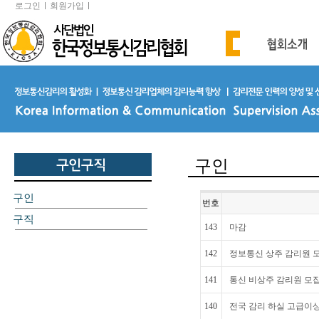
로그인
회원가입
구인
구인
번호
구직
143
마감
142
정보통신 상주 감리원 
141
통신 비상주 감리원 모
140
전국 감리 하실 고급이