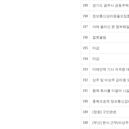
199
경기도 광주시 공동주택
198
정보통신감리원을모집
197
아래 올리신 분 첨부화
196
잘못올림
195
마감
194
마감
193
미래인력 기사 자격증 
192
상주 및 비상주 감리원 
191
함께 회사를 이끌어 나갈
190
충북오송역 정보통신감리
189
[창원] 구인완료
188
[부산] 본사 근무(비상