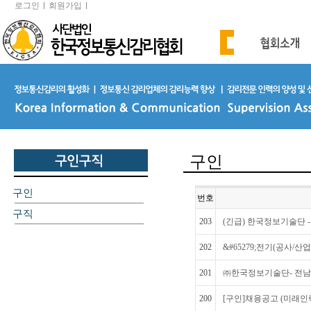
로그인
회원가입
구인
구인
번호
구직
203
(긴급) 한국정보기술단 
202
&#65279;전기(공사/
201
㈜한국정보기술단- 전남
200
[구인]채용공고 (미래인